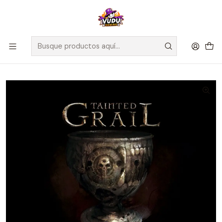
🚀 ¡Despachamos a todo Chile! Envío GRATIS a Regiones sobre
$100.000 y a RM sobre $35.000
Inicio
La edad de las leyendas y el último caballero - Tainted Grail -
Español