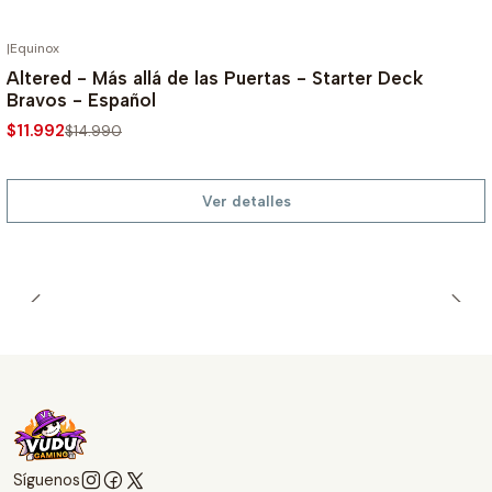
|
Equinox
AGOTADO
-20%
Altered - Más allá de las Puertas - Starter Deck
Bravos - Español
$11.992
$14.990
Ver detalles
Síguenos