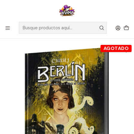
🚀 ¡Despachamos a todo Chile! Envío GRATIS a Regiones sobre
$100.000 y a RM sobre $35.000
Inicio
Juegos de Rol
La llamada de Cthulhu: Berlin la ciudad depravada - Español
AGOTADO