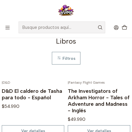
🚀 ¡Despachamos a todo Chile! Envío GRATIS a Regiones sobre
$100.000 y a RM sobre $35.000
Inicio
Libros
Libros
Filtros
|
D&D
|
Fantasy Flight Games
AGOTADO
AGOTADO
D&D El caldero de Tasha
The Investigators of
para todo - Español
Arkham Horror - Tales of
Adventure and Madness
$54.990
- Inglés
$49.990
Ver detalles
Ver detalles