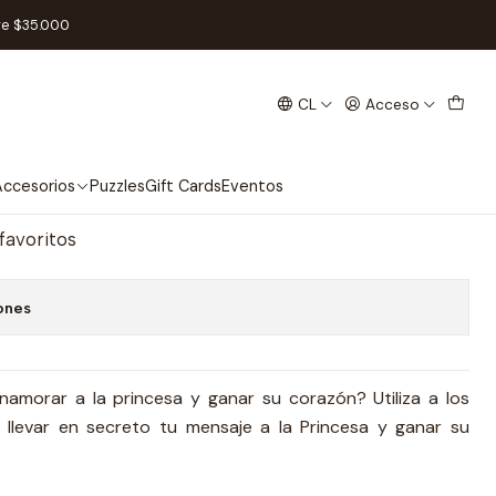
ol
re $35.000
CL
Acceso
ster - Español
regar al Carro
Comprar ahora
ccesorios
Puzzles
Gift Cards
Eventos
 favoritos
ones
amorar a la princesa y ganar su corazón? Utiliza a los
a llevar en secreto tu mensaje a la Princesa y ganar su