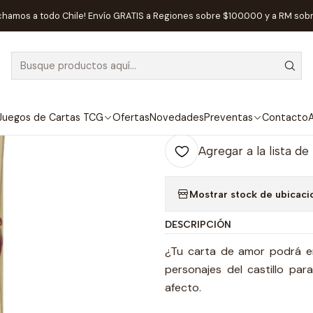
nicio
Juegos de Mesa
Competitivos
Love Letter Blister - Españ
chamos a todo Chile! Envío GRATIS a Regiones sobre $100.000 y a RM sob
|
Love Letter Bli
Ag
Juegos de Cartas TCG
Ofertas
Novedades
Preventas
Contacto
A
Cantidad
Agregar a la lista de
Mostrar stock de ubicaci
DESCRIPCIÓN
¿Tu carta de amor podrá en
personajes del castillo par
afecto.