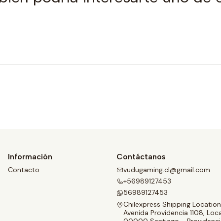
Comprar ahora
Información
Contáctanos
Contacto
vudugaming.cl@gmail.com
+56989127453
56989127453
Chilexpress Shipping Location
Avenida Providencia 1108, Loca
00000 Santiago - Providenci