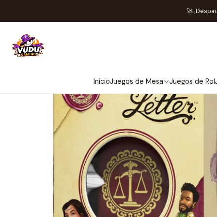
I
🚀 ¡Despa
Inicio
Juegos de Mesa
Juegos de Rol