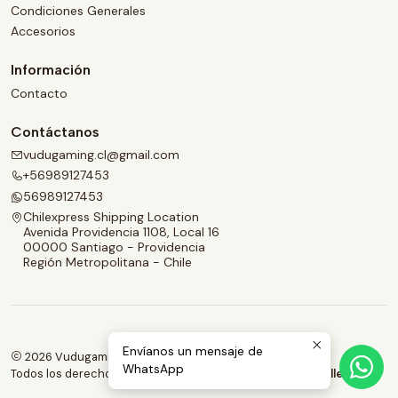
Condiciones Generales
Accesorios
Información
Contacto
Contáctanos
vudugaming.cl@gmail.com
+56989127453
56989127453
Chilexpress Shipping Location
Avenida Providencia 1108, Local 16
00000 Santiago - Providencia
Región Metropolitana - Chile
Envíanos un mensaje de
2026 Vudugaming.
WhatsApp
Todos los derechos reservados.
Desarrollado por Jumpseller
.