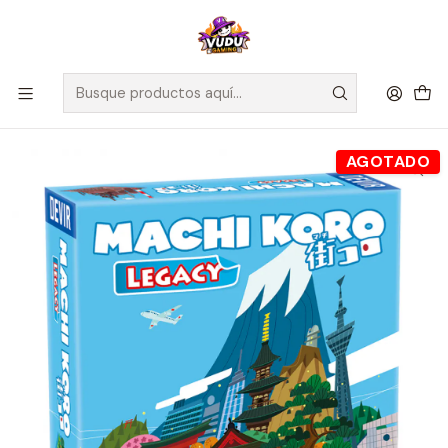
🚀 ¡Despachamos a todo Chile! Envío GRATIS a Regiones sobre
$100.000 y a RM sobre $35.000
Inicio
Juegos de Mesa
Editorial
Devir
Machi Koro Legacy - Español
AGOTADO