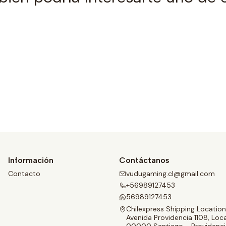
Ver detalles
Información
Contáctanos
Contacto
vudugaming.cl@gmail.com
+56989127453
56989127453
Chilexpress Shipping Location
Avenida Providencia 1108, Loca
00000 Santiago - Providenci