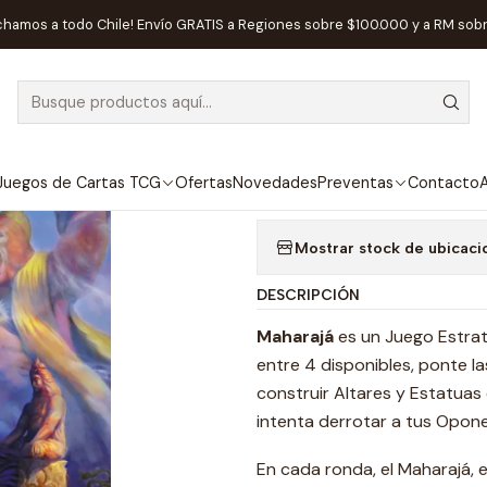
icio
Juegos de Mesa
Editorial
Maldito Games
Maharajá - Espa
chamos a todo Chile! Envío GRATIS a Regiones sobre $100.000 y a RM sob
|
AGOTADO
Maharajá - Es
Agregar a la lista de
Juegos de Cartas TCG
Ofertas
Novedades
Preventas
Contacto
A
Mostrar stock de ubicaci
DESCRIPCIÓN
Maharajá
es un Juego Estrat
entre 4 disponibles, ponte la
construir Altares y Estatuas 
intenta derrotar a tus Opone
En cada ronda, el Maharajá, e