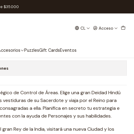
ñol
re $35.000
CL
Acceso
pañol
 favoritos
ccesorios
Puzzles
Gift Cards
Eventos
ones
égico de Control de Áreas. Elige una gran Deidad Hindú
s vestiduras de su Sacerdote y viaja por el Reino para
consagradas a ella. Planifica en secreto tu estrategia e
ntes con la ayuda de Personajes y sus habilidades.
l gran Rey de la India, visitará una nueva Ciudad y los