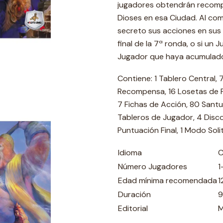
jugadores obtendrán recomp
Dioses en esa Ciudad. Al com
secreto sus acciones en sus 
final de la 7ª ronda, o si un 
Jugador que haya acumulado 
Contiene: 1 Tablero Central,
Recompensa, 16 Losetas de Pe
7 Fichas de Acción, 80 Santu
Tableros de Jugador, 4 Disco
Puntuación Final, 1 Modo Sol
Idioma
C
Número Jugadores
1
Edad mínima recomendada
1
Duración
9
Editorial
M