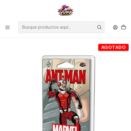
🚀 ¡Despachamos a todo Chile! Envío GRATIS a Regiones sobre
$100.000 y a RM sobre $35.000
Inicio
Juegos de Mesa
Editorial
Fantasy Flight
Marvel Champions: Ant-Man - Español
AGOTADO