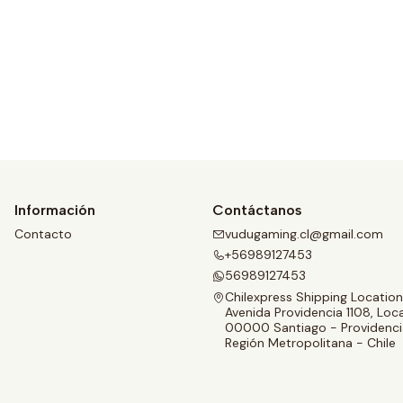
Ver detalles
Información
Contáctanos
Contacto
vudugaming.cl@gmail.com
+56989127453
56989127453
Chilexpress Shipping Location
Avenida Providencia 1108, Loca
00000 Santiago - Providenci
Región Metropolitana - Chile