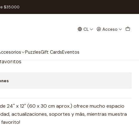
e Mat
re $35.000
CL
Acceso
ons: Doctor Strange Game
ccesorios
Puzzles
Gift Cards
Eventos
 favoritos
ones
de 24'' x 12'' (60 x 30 cm aprox.) ofrece mucho espacio
idad, actualizaciones, soportes y más, mientras muestra
favorito!