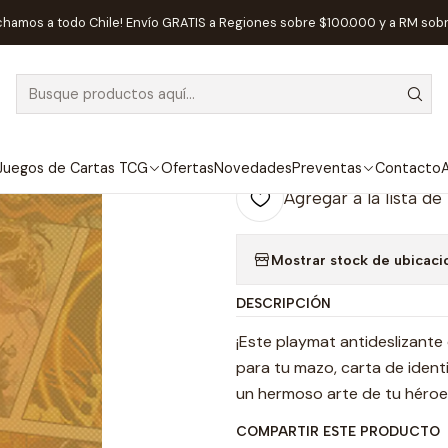
o
Accesorios
Tapetes
Marvel Champions: Doctor Strange Gam
chamos a todo Chile! Envío GRATIS a Regiones sobre $100.000 y a RM sob
|
AGOTADO
Marvel Champi
Mat
Juegos de Cartas TCG
Ofertas
Novedades
Preventas
Contacto
A
Agregar a la lista de
Mostrar stock de ubicaci
DESCRIPCIÓN
¡Este playmat antideslizante 
para tu mazo, carta de ident
un hermoso arte de tu héroe 
COMPARTIR ESTE PRODUCTO