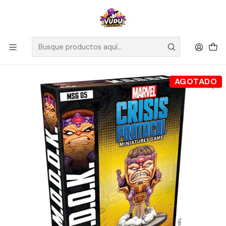
🚀 ¡Despachamos a todo Chile! Envío GRATIS a Regiones sobre
$100.000 y a RM sobre $35.000
Inicio
Juegos de Mesa
Competitivos
Marvel Crisis Protocol: MODOK Character Pack - Ingles
AGOTADO