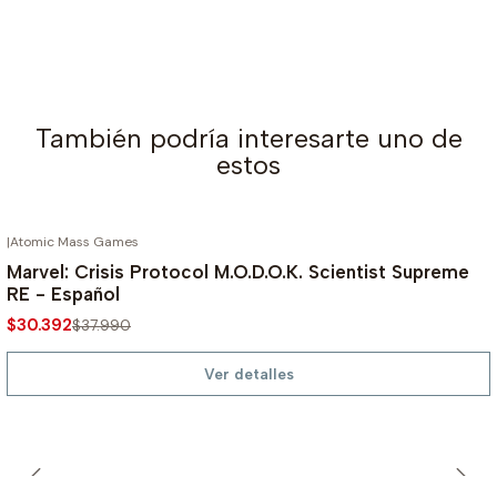
También podría interesarte uno de
estos
|
Atomic Mass Games
AGOTADO
-20%
Marvel: Crisis Protocol M.O.D.O.K. Scientist Supreme
RE - Español
$30.392
$37.990
Ver detalles