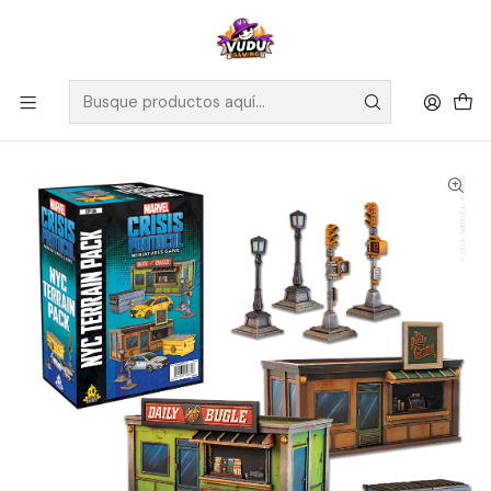
🚀 ¡Despachamos a todo Chile! Envío GRATIS a Regiones sobre
$100.000 y a RM sobre $35.000
Inicio
Juegos de Mesa
Competitivos
Marvel Crisis Protocol: NYC Terrain Expansion