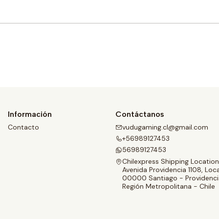
Comprar ahora
Información
Contáctanos
Contacto
vudugaming.cl@gmail.com
+56989127453
56989127453
Chilexpress Shipping Location
Avenida Providencia 1108, Loca
00000 Santiago - Providenci
Región Metropolitana - Chile