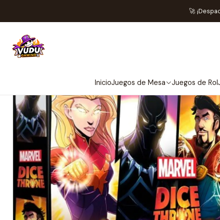
Inicio
J
🚀 ¡Despa
Inicio
Juegos de Mesa
Juegos de Rol