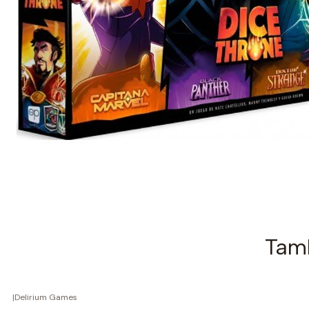
Tamb
|
Delirium Games