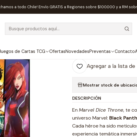
uegos de Mesa
Editorial
Delirium Games
Marvel Dice Throne 2 
chamos a todo Chile! Envío GRATIS a Regiones sobre $100.000 y a RM sob
|
Marvel Dice T
Ag
Juegos de Cartas TCG
Ofertas
Novedades
Preventas
Contacto
A
Cantidad
Agregar a la lista de
Mostrar stock de ubicaci
DESCRIPCIÓN
En
Marvel Dice Throne
, te 
universo Marvel:
Black Panth
Cada héroe ha sido meticulo
experiencia temática inmersi