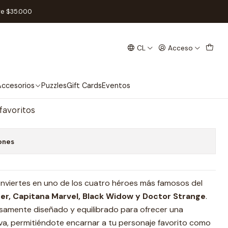
- Español
re $35.000
CL
Acceso
hrone 2 - Español
regar al Carro
Comprar ahora
ccesorios
Puzzles
Gift Cards
Eventos
 favoritos
ones
conviertes en uno de los cuatro héroes más famosos del
er, Capitana Marvel, Black Widow y Doctor Strange
.
samente diseñado y equilibrado para ofrecer una
va, permitiéndote encarnar a tu personaje favorito como