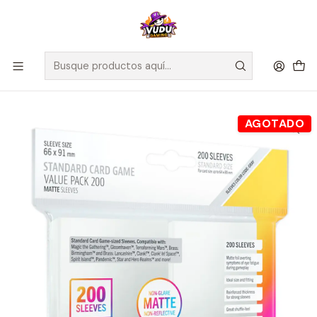
🚀 ¡Despachamos a todo Chile! Envío GRATIS a Regiones sobre
$100.000 y a RM sobre $35.000
Inicio
Accesorios
Protectores de Cartas
Game Genic - MATTE Card Game Sleeve Value Pack 200un
66x91mm - Standard
AGOTADO