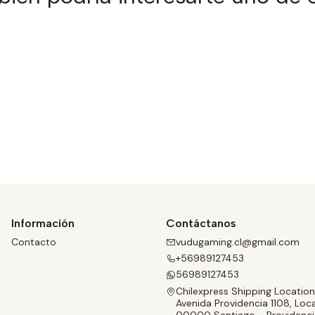
Ver detalles
Información
Contáctanos
Contacto
vudugaming.cl@gmail.com
+56989127453
56989127453
Chilexpress Shipping Location
Avenida Providencia 1108, Loca
00000 Santiago - Providenci