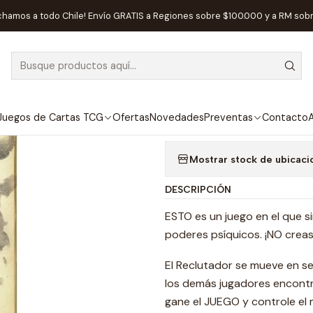
io
Juegos de Mesa
Editorial
Maldito Games
MIND MGMT - Esp
chamos a todo Chile! Envío GRATIS a Regiones sobre $100.000 y a RM sob
|
AGOTADO
MIND MGMT -
Agregar a la lista de
Juegos de Cartas TCG
Ofertas
Novedades
Preventas
Contacto
A
Mostrar stock de ubicaci
DESCRIPCIÓN
ESTO es un juego en el que s
poderes psíquicos. ¡NO creas
El Reclutador se mueve en sec
los demás jugadores encontr
gane el JUEGO y controle el