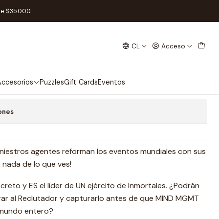
añol
re $35.000
CL
Acceso
 Español
 favoritos
ccesorios
Puzzles
Gift Cards
Eventos
ones
iniestros agentes reforman los eventos mundiales con sus
 nada de lo que ves!
reto y ES el líder de UN ejército de Inmortales. ¿Podrán
ar al Reclutador y capturarlo antes de que MIND MGMT
 mundo entero?