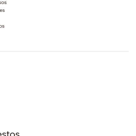
sos
les
os
estos