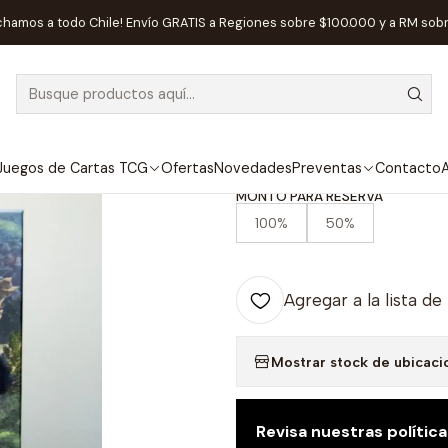
eventas
Maldito Games
Preventa - MINIATURES EXPANSION - C
chamos a todo Chile! Envío GRATIS a Regiones sobre $100.000 y a RM sob
|
DISPONIBLE
Preventa - M
CLOUDSPIRE
Juegos de Cartas TCG
Ofertas
Novedades
Preventas
Contacto
A
MONTO PARA RESERVA
100%
50%
Agregar a la lista de
Mostrar stock de ubicaci
Revisa nuestras polític