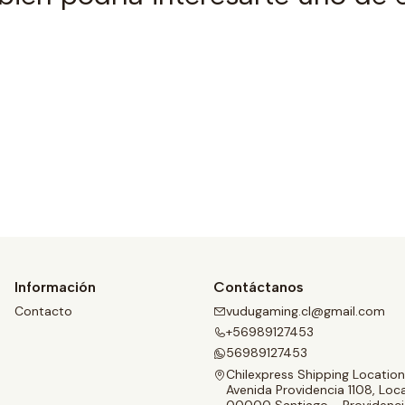
Ver detalles
Información
Contáctanos
Contacto
vudugaming.cl@gmail.com
+56989127453
56989127453
Chilexpress Shipping Location
Avenida Providencia 1108, Loca
00000 Santiago - Providenci