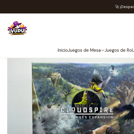
Inicio
Pr
🚀 ¡Despa
NO 
Inicio
Juegos de Mesa
Juegos de Rol