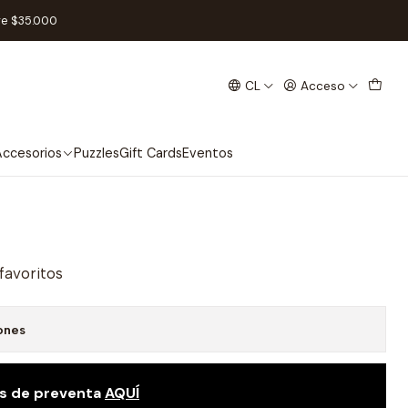
LOUDSPIRE
re $35.000
CL
Acceso
INIATURES EXPANSION -
ccesorios
Puzzles
Gift Cards
Eventos
 favoritos
ones
as de preventa
AQUÍ