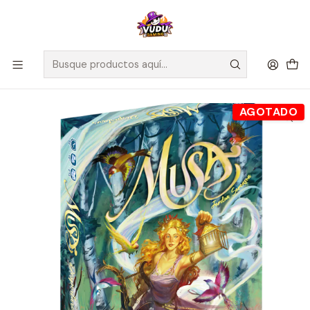
🚀 ¡Despachamos a todo Chile! Envío GRATIS a Regiones sobre
$100.000 y a RM sobre $35.000
Inicio
Juegos de Mesa
Editorial
Fractal
Musa: Despertares - Español
AGOTADO