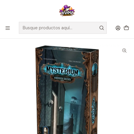
🚀 ¡Despachamos a todo Chile! Envío GRATIS a Regiones sobre
$100.000 y a RM sobre $35.000
Inicio
Juegos de Mesa
Familiares
Mysterium - Expansión Hidden Signs - Español