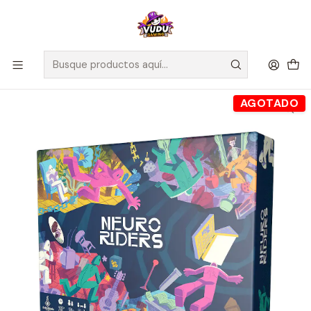
🚀 ¡Despachamos a todo Chile! Envío GRATIS a Regiones sobre
$100.000 y a RM sobre $35.000
Inicio
Juegos de Mesa
Competitivos
Neuroriders - Español
AGOTADO