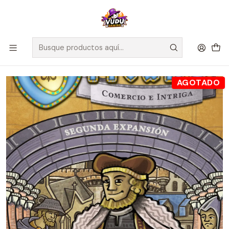
🚀 ¡Despachamos a todo Chile! Envío GRATIS a Regiones sobre
$100.000 y a RM sobre $35.000
Inicio
Juegos de Mesa
Competitivos
Orleans: Expansión Comercio e Intriga - Español
AGOTADO