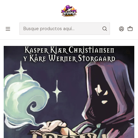
🚀 ¡Despachamos a todo Chile! Envío GRATIS a Regiones sobre
$100.000 y a RM sobre $35.000
Inicio
Juegos de Mesa
Editorial
Maldito Games
Pagan: Tras el velo - Español