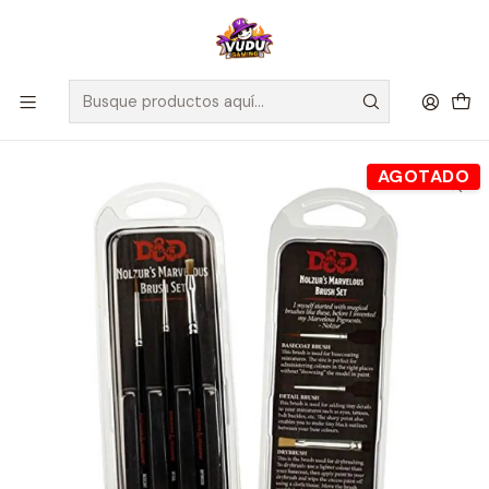
🚀 ¡Despachamos a todo Chile! Envío GRATIS a Regiones sobre
$100.000 y a RM sobre $35.000
Inicio
Accesorios
Paint Set D&D Nolzurs Marvelous Brush Set
AGOTADO