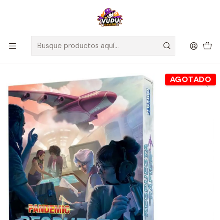
🚀 ¡Despachamos a todo Chile! Envío GRATIS a Regiones sobre
$100.000 y a RM sobre $35.000
Inicio
Juegos de Mesa
Cooperativos
Pandemic: Respuesta Rápida - Español
AGOTADO