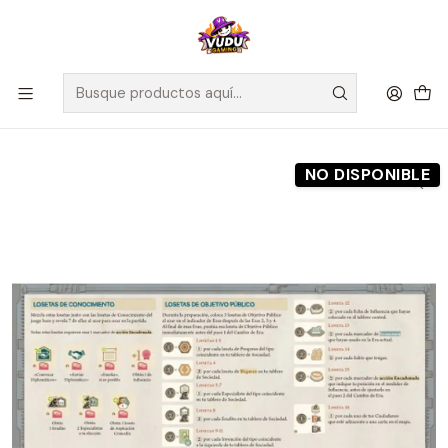
🚀 ¡Despachamos a todo Chile! Envío GRATIS a Regiones sobre
$100.000 y a RM sobre $35.000
Inicio
Preventas
Maldito Games
Preventa - Paquete de mejora - Inventions: La Evolución de las
ideas - Español
NO DISPONIBLE