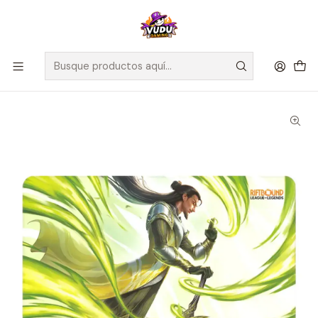
🚀 ¡Despachamos a todo Chile! Envío GRATIS a Regiones sobre
$100.000 y a RM sobre $35.000
Inicio
Juegos de Cartas TCG
Riftbound
Sellados Riftbound
Playmat Riftbound - Unleashed - Master Yi, Wuju Master