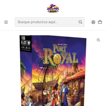
🚀 ¡Despachamos a todo Chile! Envío GRATIS a Regiones sobre
$100.000 y a RM sobre $35.000
Inicio
Juegos de Mesa
Editorial
TCG Factory
Port Royal - Small Box - Español