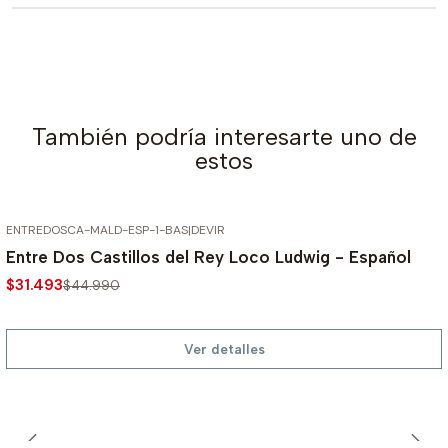
También podría interesarte uno de
estos
ENTREDOSCA-MALD-ESP-1-BAS
|
DEVIR
AGOTADO
-30%
Entre Dos Castillos del Rey Loco Ludwig - Español
$31.493
$44.990
Ver detalles