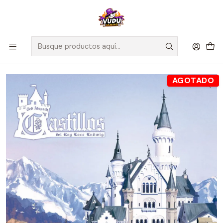
🚀 ¡Despachamos a todo Chile! Envío GRATIS a Regiones sobre
$100.000 y a RM sobre $35.000
Inicio
Juegos de Mesa
Editorial
Maldito Games
Castillos del Rey Loco Ludwig - Español
AGOTADO