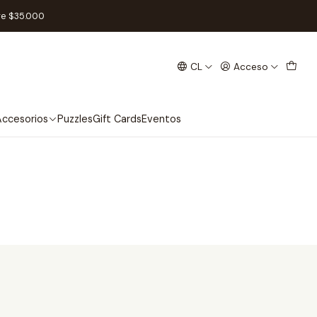
re $35.000
CL
Acceso
ccesorios
Puzzles
Gift Cards
Eventos