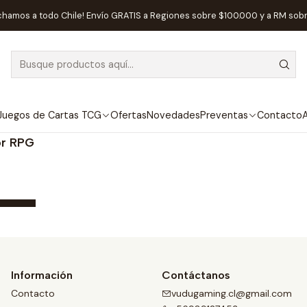
Inicio
Preventas
EDGE
chamos a todo Chile! Envío GRATIS a Regiones sobre $100.000 y a RM sob
EDGE
Juegos de Cartas TCG
Ofertas
Novedades
Preventas
Contacto
A
ENTA!
or RPG
Información
Contáctanos
Contacto
vudugaming.cl@gmail.com