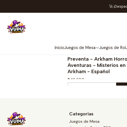
🚀 ¡Despa
Inicio
Juegos de Mesa
Juegos de Rol
|
EDGE
¡PREV
Preventa - Arkham Horr
Aventuras - Misterios en
Arkham - Español
$49.990
Cantidad
Comprar ahora
Categorías
Juegos de Mesa