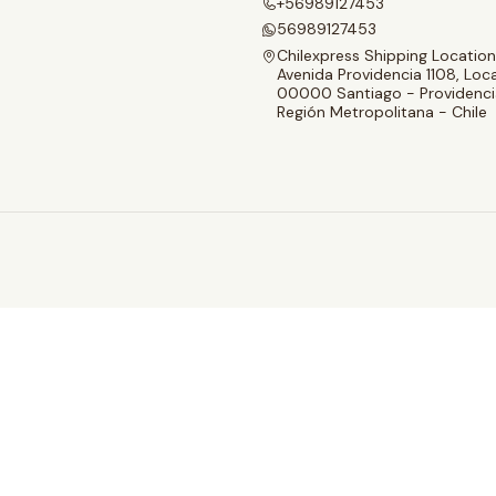
+56989127453
56989127453
Chilexpress Shipping Location
Avenida Providencia 1108, Loca
00000 Santiago - Providenci
Región Metropolitana - Chile