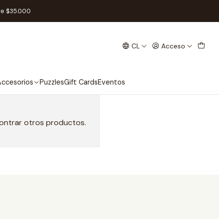
re $35.000
CL
Acceso
ccesorios
Puzzles
Gift Cards
Eventos
contrar otros productos.