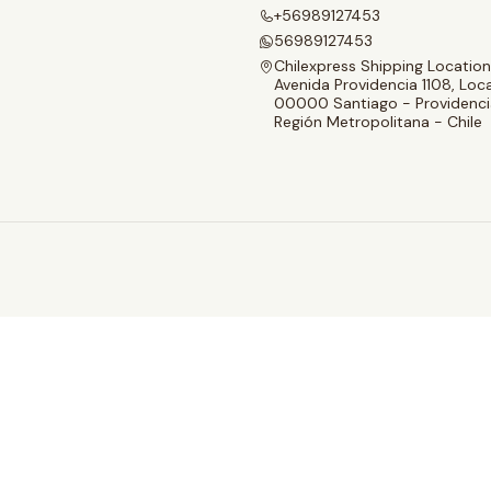
+56989127453
56989127453
Chilexpress Shipping Location
Avenida Providencia 1108, Loca
00000 Santiago - Providenci
Región Metropolitana - Chile