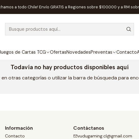
Inicio
Preventas
Matagot
chamos a todo Chile! Envío GRATIS a Regiones sobre $100.000 y a RM sob
Matagot
Juegos de Cartas TCG
Ofertas
Novedades
Preventas
Contacto
A
Todavía no hay productos disponibles aquí
en otras categorías o utilizar la barra de búsqueda para en
Información
Contáctanos
Contacto
vudugaming.cl@gmail.com