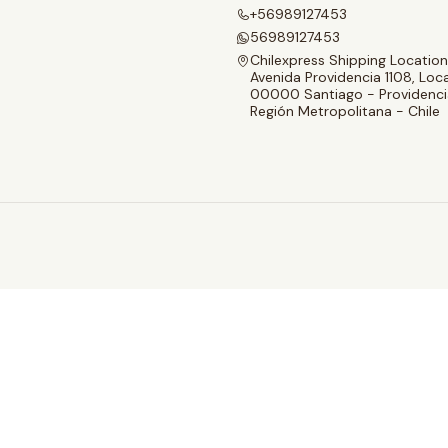
+56989127453
56989127453
Chilexpress Shipping Location
Avenida Providencia 1108, Loca
00000 Santiago - Providenci
Región Metropolitana - Chile