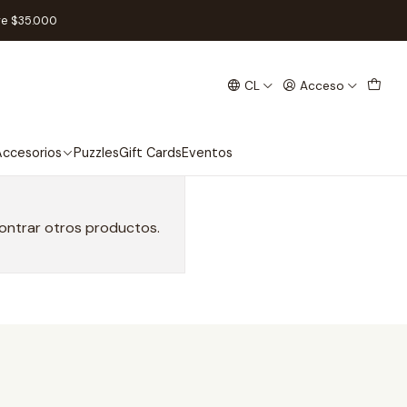
re $35.000
CL
Acceso
ccesorios
Puzzles
Gift Cards
Eventos
contrar otros productos.