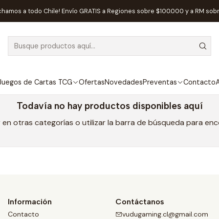
Inicio
Preventas
Zygomatic
chamos a todo Chile! Envío GRATIS a Regiones sobre $100.000 y a RM sob
Zygomatic
Juegos de Cartas TCG
Ofertas
Novedades
Preventas
Contacto
A
Todavía no hay productos disponibles aquí
en otras categorías o utilizar la barra de búsqueda para en
Información
Contáctanos
Contacto
vudugaming.cl@gmail.com