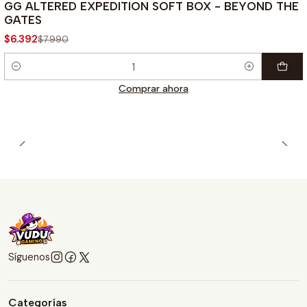
-20%
GG ALTERED EXPEDITION SOFT BOX - BEYOND THE
GATES
$6.392
$7.990
Cantidad
Comprar ahora
Síguenos
Categorías