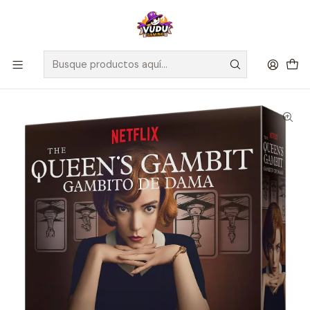
🚀 ¡Despachamos a todo Chile! Envío GRATIS a Regiones sobre
$100.000 y a RM sobre $35.000
Inicio
Juegos de Mesa
Competitivos
Gambito de Dama: El juego de mesa - Español