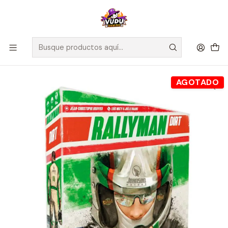
🚀 ¡Despachamos a todo Chile! Envío GRATIS a Regiones sobre
$100.000 y a RM sobre $35.000
Inicio
Juegos de Mesa
Editorial
Devir
Rallyman Dirt - Español
AGOTADO