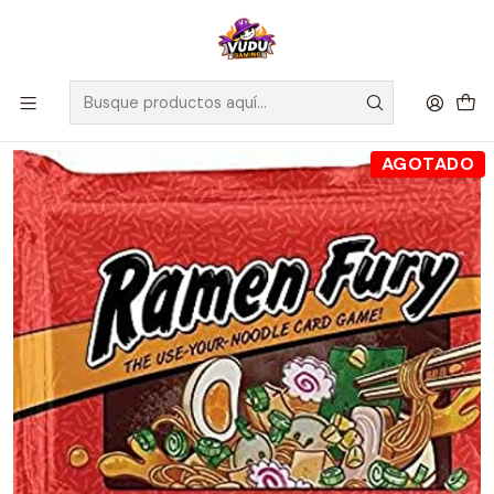
🚀 ¡Despachamos a todo Chile! Envío GRATIS a Regiones sobre
$100.000 y a RM sobre $35.000
Inicio
Juegos de Mesa
Competitivos
Ramen Fury - Español
AGOTADO