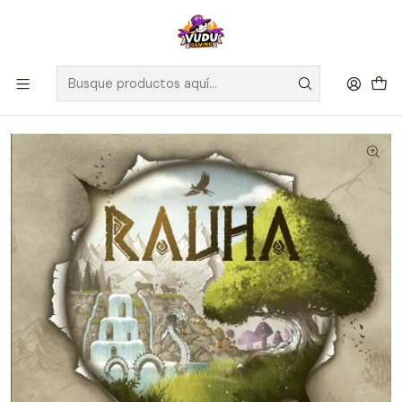
🚀 ¡Despachamos a todo Chile! Envío GRATIS a Regiones sobre
$100.000 y a RM sobre $35.000
Inicio
Juegos de Mesa
Editorial
Maldito Games
Rauha - Español