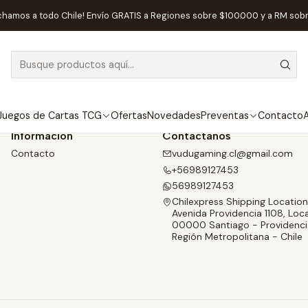
Inicio
Refund Policy
chamos a todo Chile! Envío GRATIS a Regiones sobre $100.000 y a RM sob
Refund Policy
Juegos de Cartas TCG
Ofertas
Novedades
Preventas
Contacto
A
Información
Contáctanos
Contacto
vudugaming.cl@gmail.com
+56989127453
56989127453
Chilexpress Shipping Location
Avenida Providencia 1108, Loca
00000 Santiago - Providenci
Región Metropolitana - Chile