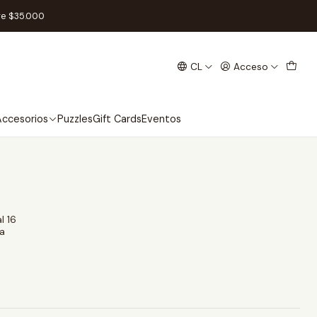
re $35.000
CL
Acceso
ccesorios
Puzzles
Gift Cards
Eventos
l 16
a