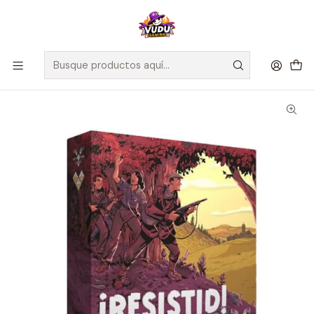
🚀 ¡Despachamos a todo Chile! Envío GRATIS a Regiones sobre
$100.000 y a RM sobre $35.000
Inicio
Juegos de Mesa
Competitivos
¡Resistid! - Español