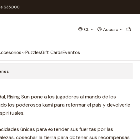
re $35.000
CL
Acceso
spañol
 favoritos
ccesorios
Puzzles
Gift Cards
Eventos
ones
l, Rising Sun pone a los jugadores al mando de los
do los poderosos kami para reformar el país y devolverle
pirituales.
cidades únicas para extender sus fuerzas por las
rtalezas, cosechar la tierra para obtener sus recompensas