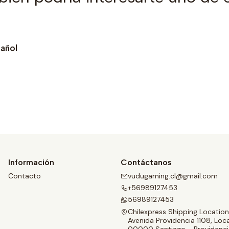
pañol
Ver detalles
Información
Contáctanos
Contacto
vudugaming.cl@gmail.com
+56989127453
56989127453
Chilexpress Shipping Location
Avenida Providencia 1108, Loca
00000 Santiago - Providenci