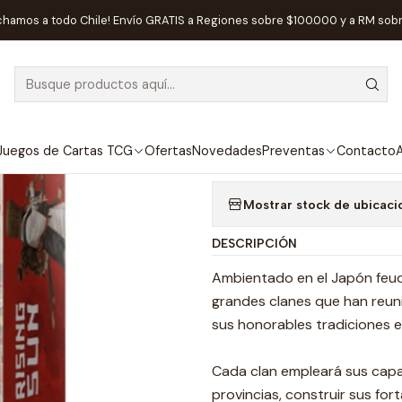
Inicio
Juegos de Mesa
Competitivos
Rising Sun - Español
chamos a todo Chile! Envío GRATIS a Regiones sobre $100.000 y a RM sob
|
AGOTADO
Rising Sun - E
Agregar a la lista de
Juegos de Cartas TCG
Ofertas
Novedades
Preventas
Contacto
A
Mostrar stock de ubicaci
DESCRIPCIÓN
Ambientado en el Japón feuda
grandes clanes que han reuni
sus honorables tradiciones es
Cada clan empleará sus capa
provincias, construir sus fo