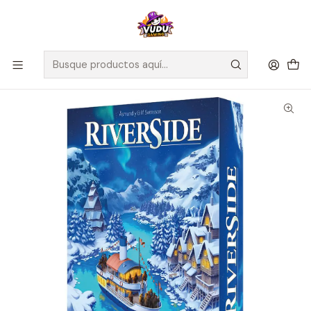
🚀 ¡Despachamos a todo Chile! Envío GRATIS a Regiones sobre
$100.000 y a RM sobre $35.000
Inicio
Juegos de Mesa
Competitivos
Riverside - Español