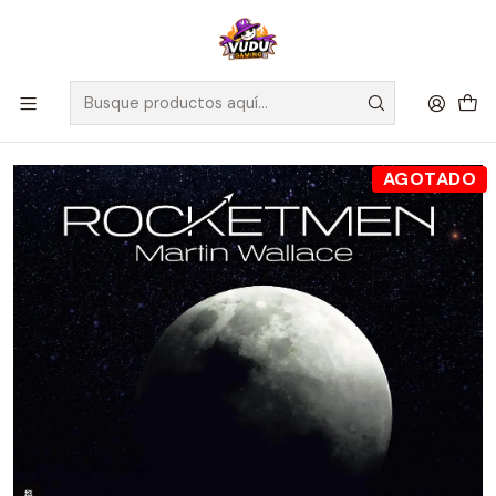
🚀 ¡Despachamos a todo Chile! Envío GRATIS a Regiones sobre
$100.000 y a RM sobre $35.000
Inicio
Juegos de Mesa
Editorial
Maldito Games
Rocketmen - Español
AGOTADO