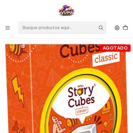
🚀 ¡Despachamos a todo Chile! Envío GRATIS a Regiones sobre
$100.000 y a RM sobre $35.000
Inicio
Juegos de Mesa
Cooperativos
Rory's Story Cubes: Clasico (Blister Eco) - Español
AGOTADO