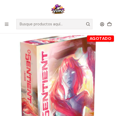
🚀 ¡Despachamos a todo Chile! Envío GRATIS a Regiones sobre
$100.000 y a RM sobre $35.000
Inicio
Juegos de Mesa
Competitivos
Sentient - Español
AGOTADO