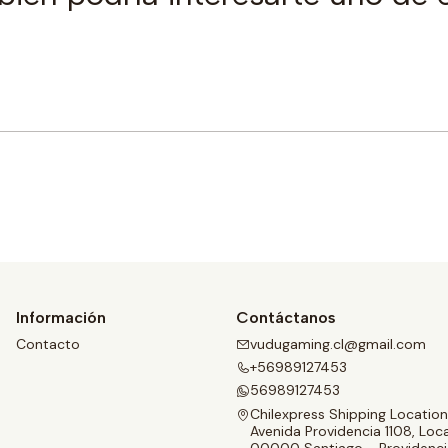
Comprar ahora
Información
Contáctanos
Contacto
vudugaming.cl@gmail.com
+56989127453
56989127453
Chilexpress Shipping Location
Avenida Providencia 1108, Loca
00000 Santiago - Providenci