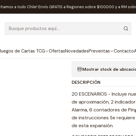
icio
Juegos de Mesa
Expansiones
Sky Team Turbulence - Españ
chamos a todo Chile! Envío GRATIS a Regiones sobre $100.000 y a RM sob
|
AGOTADO
Sky Team Turb
Agregar a la lista de
Juegos de Cartas TCG
Ofertas
Novedades
Preventas
Contacto
A
Mostrar stock de ubicaci
DESCRIPCIÓN
20 ESCENARIOS - Incluye nu
de aproximación, 2 indicador
Alarma, 6 contadores de Pingü
de instrucciones Se requiere
de esta expansión.