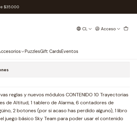
ol
re $35.000
CL
Acceso
ulence - Español
 favoritos
ccesorios
Puzzles
Gift Cards
Eventos
ones
evas reglas y nuevos módulos CONTENIDO 10 Trayectorias
es de Altitud, 1 tablero de Alarma, 6 contadores de
ino, 2 botones (por si acaso has perdido alguno), 1 libro
 el juego básico Sky Team para poder usar el contenido