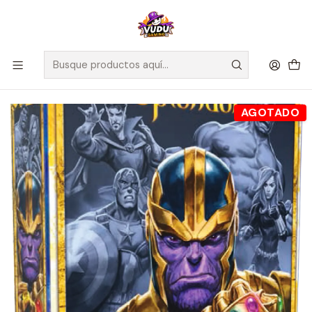
🚀 ¡Despachamos a todo Chile! Envío GRATIS a Regiones sobre
$100.000 y a RM sobre $35.000
Inicio
Juegos de Mesa
Editorial
Space Cowboys
Splendor Marvel - Español
AGOTADO