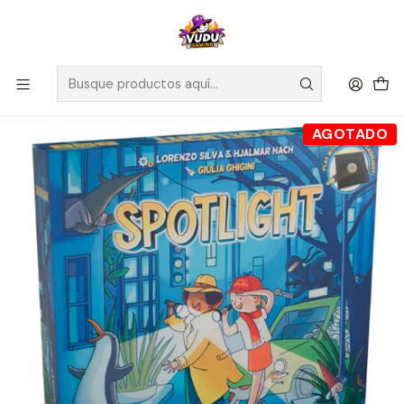
🚀 ¡Despachamos a todo Chile! Envío GRATIS a Regiones sobre
$100.000 y a RM sobre $35.000
Inicio
Juegos de Mesa
Cooperativos
Spotlight - Español
AGOTADO