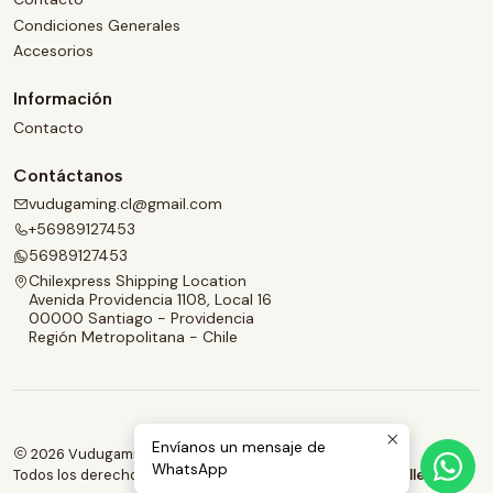
Condiciones Generales
Accesorios
Información
Contacto
Contáctanos
vudugaming.cl@gmail.com
+56989127453
56989127453
Chilexpress Shipping Location
Avenida Providencia 1108, Local 16
00000 Santiago - Providencia
Región Metropolitana - Chile
Envíanos un mensaje de
2026 Vudugaming.
WhatsApp
Todos los derechos reservados.
Desarrollado por Jumpseller
.