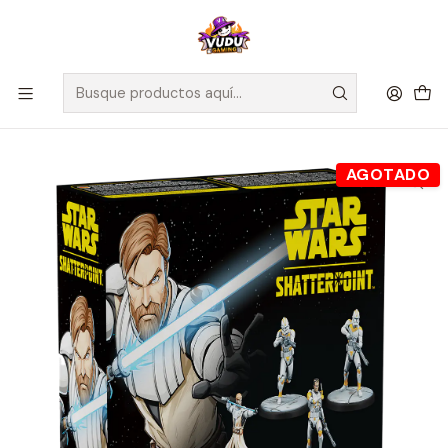
🚀 ¡Despachamos a todo Chile! Envío GRATIS a Regiones sobre
$100.000 y a RM sobre $35.000
Inicio
Juegos de Mesa
Competitivos
Star Wars Shatterpoint Hello There – General Obi-Wan Kenobi
Squad Pack - Español
AGOTADO