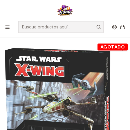
🚀 ¡Despachamos a todo Chile! Envío GRATIS a Regiones sobre
$100.000 y a RM sobre $35.000
Inicio
Juegos de Mesa
Editorial
Fantasy Flight
Star Wars - X-Wing Segunda Edición - Español
AGOTADO