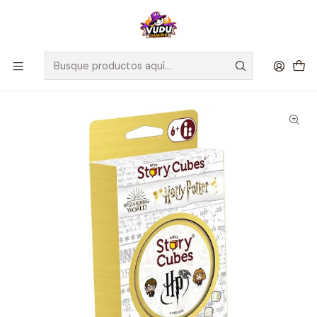
🚀 ¡Despachamos a todo Chile! Envío GRATIS a Regiones sobre
$100.000 y a RM sobre $35.000
Inicio
Juegos de Mesa
Familiares
Story Cubes Harry Potter - Blister Eco