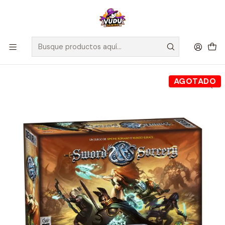
🚀 ¡Despachamos a todo Chile! Envío GRATIS a Regiones sobre
$100.000 y a RM sobre $35.000
Inicio
Juegos de Mesa
Editorial
Devir
Sword and Sorcery - Español
AGOTADO