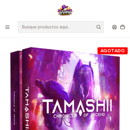
🚀 ¡Despachamos a todo Chile! Envío GRATIS a Regiones sobre
$100.000 y a RM sobre $35.000
Inicio
Juegos de Mesa
Editorial
Maldito Games
Tamashii: The Ascend Chronicles + stretch goals (Standee) -
Español
AGOTADO