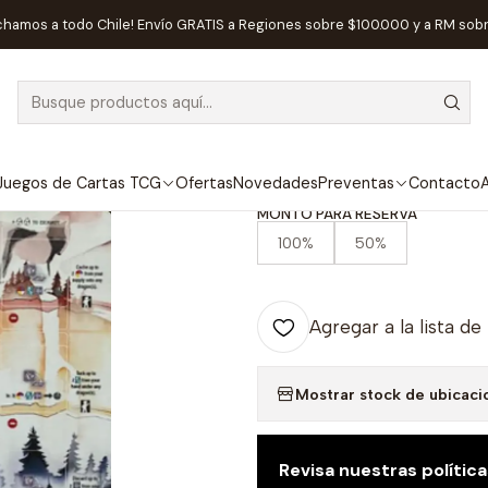
Maldito Games
Preventa - TAPETE DE JUEGO DE CAUCHO NAT
chamos a todo Chile! Envío GRATIS a Regiones sobre $100.000 y a RM sob
|
DISPONIBLE
Preventa - T
CAUCHO NAT
Juegos de Cartas TCG
Ofertas
Novedades
Preventas
Contacto
A
MONTO PARA RESERVA
100%
50%
Agregar a la lista de
Mostrar stock de ubicaci
Revisa nuestras polític