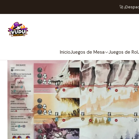
Inicio
Preventas
🚀 ¡Despa
NO 
Inicio
Juegos de Mesa
Juegos de Rol