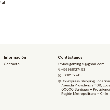
ñol
Ver detalles
Información
Contáctanos
Contacto
vudugaming.cl@gmail.com
+56989127453
56989127453
Chilexpress Shipping Location
Avenida Providencia 1108, Loca
00000 Santiago - Providenci
Región Metropolitana - Chile