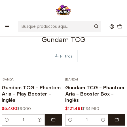
🚀 ¡Despachamos a todo Chile! Envío GRATIS a Regiones sobre
$100.000 y a RM sobre $35.000
Inicio
Juegos de Cartas TCG
Gundam TCG
Gundam TCG
Filtros
|
BANDAI
|
BANDAI
-10%
-10%
Gundam TCG - Phantom
Gundam TCG - Phantom
Aria - Play Booster -
Aria - Booster Box -
Inglés
Inglés
$5.400
$121.491
$6.000
$134.990
Cantidad
Cantidad