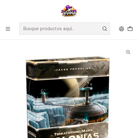
🚀 ¡Despachamos a todo Chile! Envío GRATIS a Regiones sobre
$100.000 y a RM sobre $35.000
Inicio
Juegos de Mesa
Editorial
Maldito Games
Terraforming Expansión Colonias - Español